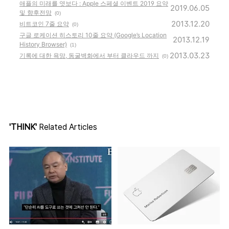
애플의 미래를 엿보다 : Apple 스페셜 이벤트 2019 요약
2019.06.05
및 향후전망
(0)
2013.12.20
비트코인 7줄 요약
(0)
구글 로케이션 히스토리 10줄 요약 (Google’s Location
2013.12.19
History Browser)
(1)
2013.03.23
기록에 대한 욕망, 동굴벽화에서 부터 클라우드 까지
(0)
'THINK'
Related Articles