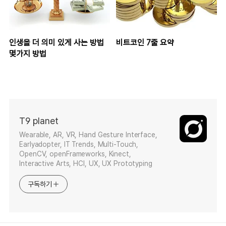
인생을 더 의미 있게 사는 방법
비트코인 7줄 요약
몇가지 방법
T9 planet
Wearable, AR, VR, Hand Gesture Interface,
Earlyadopter, IT Trends, Multi-Touch,
OpenCV, openFrameworks, Kinect,
Interactive Arts, HCI, UX, UX Prototyping
구독하기