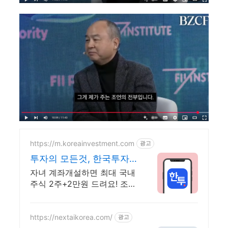
https://m.koreainvestment.com
광고
투자의 모든것, 한국투자
증권 한국투자증권이 처음
자녀 계좌개설하면 최대 국내
이라면?
주식 2주+2만원 드려요! 조건
충족시 최대국내주식 2주+2
만원 기회
https://nextaikorea.com/
광고