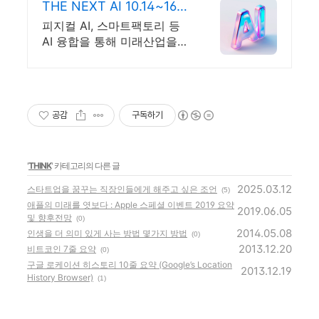
THE NEXT AI 10.14~16창
원컨벤션센터
피지컬 AI, 스마트팩토리 등
AI 융합을 통해 미래산업을
선도하는 AI전시회
공감
구독하기
'
THINK
' 카테고리의 다른 글
2025.03.12
스타트업을 꿈꾸는 직장인들에게 해주고 싶은 조언
(5)
애플의 미래를 엿보다 : Apple 스페셜 이벤트 2019 요약
2019.06.05
및 향후전망
(0)
2014.05.08
인생을 더 의미 있게 사는 방법 몇가지 방법
(0)
2013.12.20
비트코인 7줄 요약
(0)
구글 로케이션 히스토리 10줄 요약 (Google’s Location
2013.12.19
History Browser)
(1)