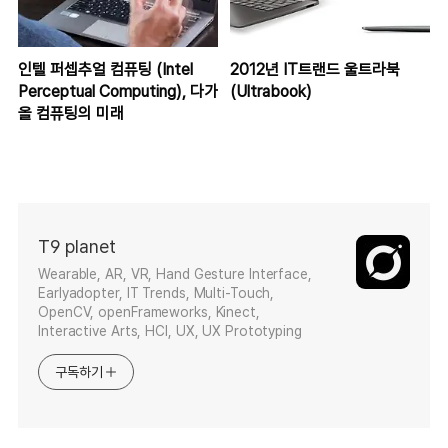
인텔 퍼셉추얼 컴퓨팅 (Intel
2012년 IT트랜드 울트라북
Perceptual Computing), 다가
(Ultrabook)
올 컴퓨팅의 미래
T9 planet
Wearable, AR, VR, Hand Gesture Interface,
Earlyadopter, IT Trends, Multi-Touch,
OpenCV, openFrameworks, Kinect,
Interactive Arts, HCI, UX, UX Prototyping
구독하기