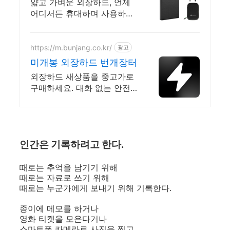
량 부족함 없이
얇고 가벼운 외장하드, 언제
어디서든 휴대하며 사용하세
요. 무거운 짐은 이제 그만! 컴
팩트한 사이즈로 데이터 걱정
없이 다녀요.
https://m.bunjang.co.kr/
광고
미개봉 외장하드 번개장터
외장하드 새상품을 중고가로
구매하세요. 대화 없는 안전
결제로 간편하게! 전국 각지
에서 올라오는 전국구 최다
상품 매일 10만 개 이상의 신
규 상품 업로드
인간은 기록하려고 한다.
때로는 추억을 남기기 위해
때로는 자료로 쓰기 위해
때로는 누군가에게 보내기 위해 기록한다.
종이에 메모를 하거나
영화 티켓을 모은다거나
스마트폰 카메라로 사진을 찍고