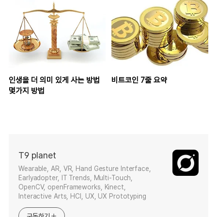
인생을 더 의미 있게 사는 방법
비트코인 7줄 요약
몇가지 방법
T9 planet
Wearable, AR, VR, Hand Gesture Interface,
Earlyadopter, IT Trends, Multi-Touch,
OpenCV, openFrameworks, Kinect,
Interactive Arts, HCI, UX, UX Prototyping
구독하기