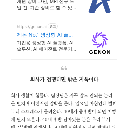
MRI 시간을 반으로
개원 장비 고민, MRI 신규 도
입 전, 기존 장비로 할 수 있는
것부터 기존 MRI 장비를 교체
하지 않고 고성능 수익 창출
자산으로 전환합니다.
https://genon.ai
광고
제논 No.1 생성형 AI 플랫
폼
기업용 생성형 AI 플랫폼, AI
솔루션, AI 에이전트 전문기업
제논입니다. 금융 및 공공기
관이 선택한 보안 환경과 안
정적인 인프라를 제공합니다.
회사가 전쟁터면 밖은 지옥이다
회사 생활이 힘들다. 팀장님은 자꾸 말도 안되는 논리
를 펼치며 이런저런 압박을 준다. 일요일 아침인데 벌써
부터 스트레스가 몰려온다. 40대가 중후반이 되면 어떻
게 될지 모른다. 40대 후반 남아있는 분은 우리 부서
에 2분밖에 안계신다. 50대에 임원이 안되면 밖에서 뭐