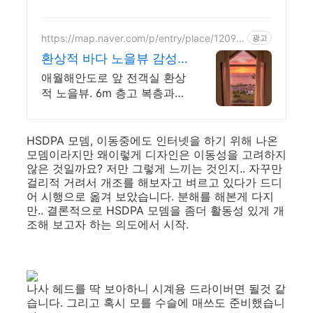
https://map.naver.com/p/entry/place/12096
광고
76737
환상적 바다 노을뷰 감성
숙소 통창 너머 애월 파노
애월해안도로 앞 전객실 환상
라마바다
적 노을뷰. 6m 층고 복층과
실내 편백 스파에서 즐기 날
씨 상관없는 프라이빗 편백자
쿠지 스파. 탁트인 오션뷰 통
HSDPA 모뎀, 이동중에도 인터넷을 하기 위해 나온
모뎀이라지만 왜이렇게 디자인은 이동성을 고려하지
창 아래서 누리는 로맨틱
않은 것일까요? 저만 그렇게 느끼는 것인지.. 자꾸만
걸리적 거려서 개조를 해보자고 벼르고 있다가 드디
어 시행으로 옮겨 보았습니다. 분해를 해본게 다지
만.. 결론적으로 HSDPA 모뎀을 좀더 활동성 있게 개
조해 보고자 하는 의도에서 시작.
나사 헤드를 딱 보아하니 시계용 드라이버면 될것 같
습니다. 그리고 혹시 모를 수슬에 매쓰도 준비했습니