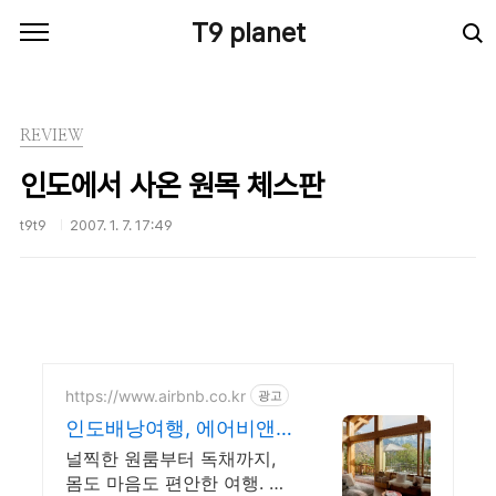
본문 바로가기
T9 planet
REVIEW
인도에서 사온 원목 체스판
t9t9
2007. 1. 7. 17:49
https://www.airbnb.co.kr
광고
인도배낭여행, 에어비앤비
인도여행도 우리집처럼
널찍한 원룸부터 독채까지,
몸도 마음도 편안한 여행. 인