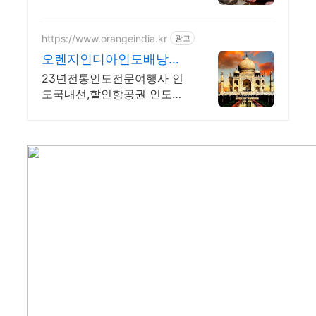
도배낭여행. 전용 테라스와
바비큐 그릴이 제공되는 숙소
를 예약하세요.
https://www.orangeindia.kr
광고
오렌지인디아인도배낭여
행
23년전통인도전문여행사 인
도국내선,할인항공권 인도패
키지 불교성지순례 관공서방
문