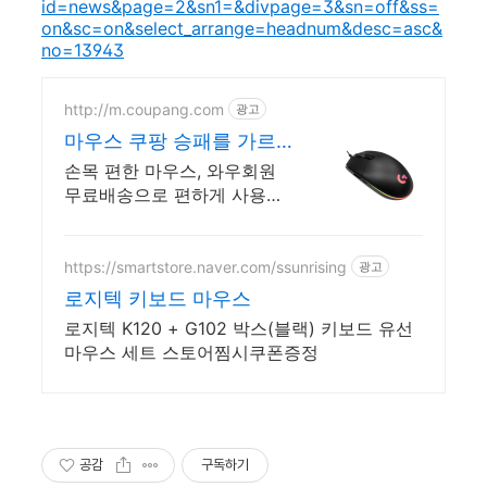
id=news&page=2&sn1=&divpage=3&sn=off&ss=
on&sc=on&select_arrange=headnum&desc=asc&
no=13943
http://m.coupang.com
광고
마우스 쿠팡 승패를 가르
는 게이밍 마우스
손목 편한 마우스, 와우회원
무료배송으로 편하게 사용하
세요.
https://smartstore.naver.com/ssunrising
광고
로지텍 키보드 마우스
로지텍 K120 + G102 박스(블랙) 키보드 유선
마우스 세트 스토어찜시쿠폰증정
공감
구독하기