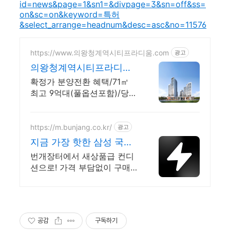
id=news&page=1&sn1=&divpage=3&sn=off&ss=
on&sc=on&keyword=특허
&select_arrange=headnum&desc=asc&no=11576
https://www.의왕청계역시티프라디움.com
광고
의왕청계역시티프라디움
디하모니
확정가 분양전환 혜택/71㎡
최고 9억대(풀옵션포함)/당첨
자 발표 7.23(목)
https://m.bunjang.co.kr/
광고
지금 가장 핫한 삼성 국내
최대 브랜드 중고거래
번개장터에서 새상품급 컨디
션으로! 가격 부담없이 구매
하세요 전국 각지에서 올라오
는 전국구 최다 상품 매일 10
만 개 이상의 신규 상품 업로
드
공감
구독하기