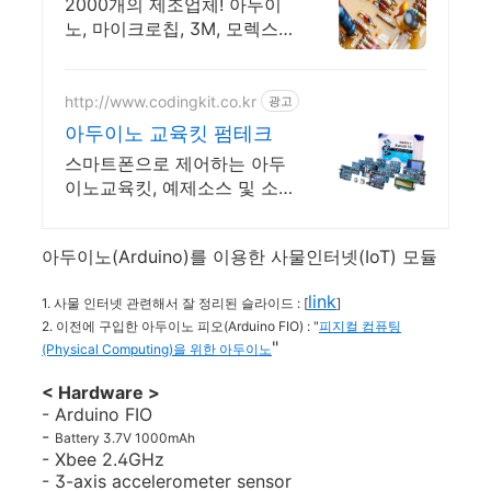
원이상 무료배송,당일발송
2000개의 제조업체! 아두이
노, 마이크로칩, 3M, 모렉스
등 전자부품 간편주문
http://www.codingkit.co.kr
광고
아두이노 교육킷 펌테크
스마트폰으로 제어하는 아두
이노교육킷, 예제소스 및 소
스분석이 담긴 그림위주 메뉴
얼
아두이노(Arduino)를 이용한 사물인터넷(IoT) 모듈
link
1. 사물 인터넷 관련해서 잘 정리된 슬라이드 : [
]
2. 이전에 구입한 아두이노 피오(Arduino FIO) : "
피지컬 컴퓨팅
"
(Physical Computing)을 위한 아두이노
< Hardware >
- Arduino FIO
-
Battery
3.7V
1000mAh
- Xbee 2.4GHz
- 3-axis accelerometer sensor