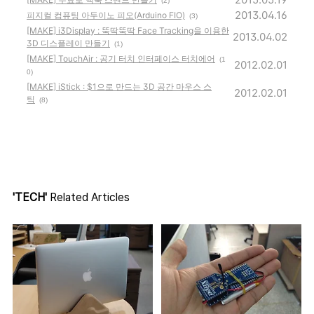
(2)
2013.04.16
피지컬 컴퓨팅 아두이노 피오(Arduino FIO)
(3)
[MAKE] i3Display : 뚝딱뚝딱 Face Tracking을 이용한
2013.04.02
3D 디스플레이 만들기
(1)
[MAKE] TouchAir : 공기 터치 인터페이스 터치에어
(1
2012.02.01
0)
[MAKE] iStick : $1으로 만드는 3D 공간 마우스 스
2012.02.01
틱
(8)
'TECH'
Related Articles