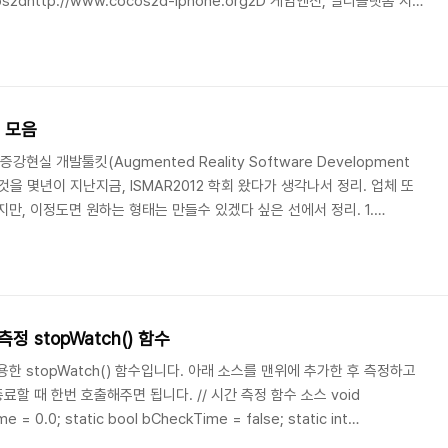
os2dhttp://www.cocos2d-iphone.org2D 게임엔진, 멀티플랫폼 지원
포함, 무료이면서 오픈소스.- 개발언어 : C/C++- 지원플랫폼 : iOS,
물리엔진 : Box2D,Chipmunk 선택가능- 라이센스 : 무료, 오픈소스, 상용화가
//www.phonegap.com2D 앱..
) 모음
it증강현실 개발툴킷(Augmented Reality Software Development
 것을 몇년이 지난지금, ISMAR2012 학회 왔다가 생각나서 정리. 업체 또
만, 이정도면 원하는 형태는 만들수 있겠다 싶은 선에서 정리. 1.
 SDK 대표주자, http://sourceforge.net/projects/artoolkit
, 멀티마커, http://handheldar.icg.tugraz.at/artoolkitplus.php
의 확장용이, ht..
 stopWatch() 함수
한 stopWatch() 함수입니다. 아래 소스를 맨위에 추가한 후 측정하고
료할 때 한번 호출해주면 됩니다. // 시간 측정 함수 소스 void
me = 0.0; static bool bCheckTime = false; static int
e ) { time = (double)getTickCount(); timerCount++; } if(