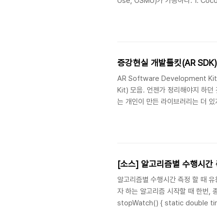
Use, OSMU)가 가능하다. 1. Coc
(cocos2d-x), 가벼움, 물리엔진 
Android, Windows, Mac- 
능 2. PhoneGap (HTML5)http:
증강현실 개발툴킷(AR SDK
AR Software Development K
Kit) 모음. 언젠가 정리해야지 하던
는 개인이 만든 라이브러리는 더 있지
Desktop ARToolKit : PC버전 AR
ARToolKit Plus : 2D바코드 형태 마커
NyARToolKit : 다양한 플랫폼으로
[소스] 알고리즘별 수행시간 측정
알고리즘별 수행시간 측정 할 때 유용
자 하는 알고리즘 시작할 때 한번, 종
stopWatch() { static double ti
timerCount = 0; if( !bCheckTim