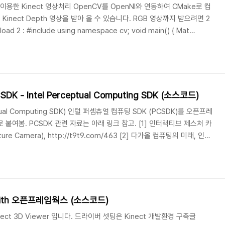
V를 이용한 Kinect 영상처리 OpenCV를 OpenNI와 연동하여 CMake로 컴
nect Depth 영상을 받아 올 수 있습니다. RGB 영상까지 받으려면 2
d 2 : #include using namespace cv; void main() { Mat
CV_CAP_OPENNI ); namedWindow("Kinect", 1); while(1){ cap
, depthImg); if( waitKey(30) >=0 ) break; } } 참 쉽죠? Depth 영
SDK - Intel Perceptual Computing SDK (소스코드)
ceptual Computing SDK) 인털 퍼셉츄얼 컴퓨팅 SDK (PCSDK)를 오픈프레
으로 붙여봄. PCSDK 관련 자료는 아래 링크 참고. [1] 인터랙티브 제스처 카
esture Camera), http://t9t9.com/463 [2] 다가올 컴퓨팅의 미래, 인텔
Computing), http://t9t9.com/458 Download :
 with 오픈프레임웍스 (소스코드)
nect 3D Viewer 입니다. 드라이버 셋팅은 Kinect 개발환경 구축글