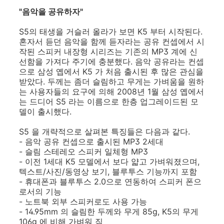
"음악을 공유하자"
S5의 태생을 거슬러 올라가 보면 K5 부터 시작된다.
혼자서 듣던 음악을 함께 듣자라는 공유 컨셉에서 시
작된 스피커 내장형 시리즈는 기존의 MP3 계에 신
선함을 가져다 주기에 충분했다. 음악 공유라는 컨셉
으로 삼성 옙에서 K5 가 처음 출시된 후 많은 관심을
받았다. 두께는 좀더 슬림하고 무게는 가벼움을 원하
는 사용자들의 요구에 의해 2008년 1월 삼성 옙에서
는 드디어 S5 라는 이름으로 한층 업그레이드된 모
델이 출시했다.
S5 을 개략적으로 살펴본 특징들은 다음과 같다.
- 음악 공유 컨셉으로 출시된 MP3 2세대
- 슬림 스테레오 스피커 일체형 MP3
- 이전 1세대 K5 모델에서 보다 얇고 가벼워졌으며,
텍스트/사진/동영상 보기, 블루투스 기능까지 포함
- 휴대폰과 블루투스 2.0으로 연동하여 스피커 폰으
로서의 기능
- 노트북 외부 스피커로도 사용 가능
- 14.95mm 의 슬림한 두께와 무게 85g, K5의 무게
106g 에 비해 가벼워 짐