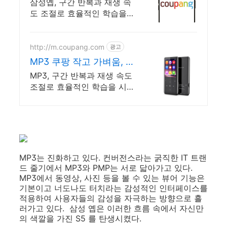
는 나만의 음악
삼성옙, 구간 반복과 재생 속
도 조절로 효율적인 학습을
시작하세요. 운동, 등하굣길도
부담 없이! 와우회원 무제한
무료배송으로 편리하게 만나
http://m.coupang.com
광고
보세요.
MP3 쿠팡 작고 가벼움, 와
우회원 혜택
MP3, 구간 반복과 재생 속도
조절로 효율적인 학습을 시작
하세요. 운동, 등하굣길도 부
담 없이! 와우회원 무제한 무
료배송으로 편리하게 만나보
세요.
MP3는 진화하고 있다. 컨버전스라는 굵직한 IT 트랜
드 줄기에서 MP3와 PMP는 서로 닯아가고 있다.
MP3에서 동영상, 사진 등을 볼 수 있는 뷰어 기능은
기본이고 너도나도 터치라는 감성적인 인터페이스를
적용하여 사용자들의 감성을 자극하는 방향으로 흘
러가고 있다. 삼성 옙은 이러한 흐름 속에서 자신만
의 색깔을 가진 S5 를 탄생시켰다.