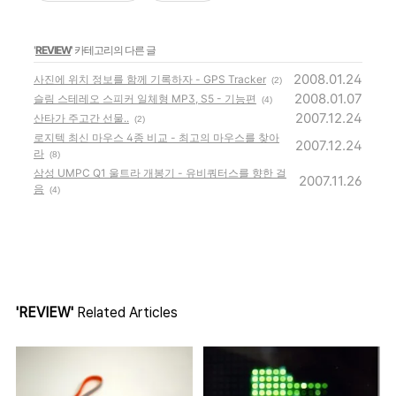
'
REVIEW
' 카테고리의 다른 글
2008.01.24
사진에 위치 정보를 함께 기록하자 - GPS Tracker
(2)
2008.01.07
슬림 스테레오 스피커 일체형 MP3, S5 - 기능편
(4)
2007.12.24
산타가 주고간 선물..
(2)
로지텍 최신 마우스 4종 비교 - 최고의 마우스를 찾아
2007.12.24
라
(8)
삼성 UMPC Q1 울트라 개봉기 - 유비쿼터스를 향한 걸
2007.11.26
음
(4)
'REVIEW'
Related Articles