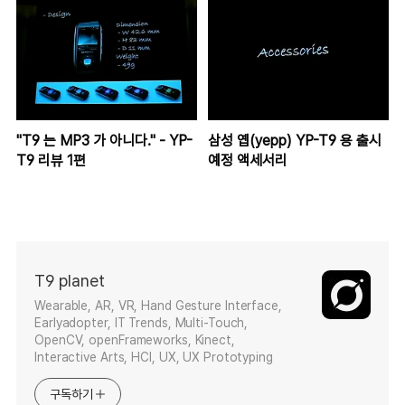
"T9 는 MP3 가 아니다." - YP-
삼성 옙(yepp) YP-T9 용 출시
T9 리뷰 1편
예정 액세서리
T9 planet
Wearable, AR, VR, Hand Gesture Interface,
Earlyadopter, IT Trends, Multi-Touch,
OpenCV, openFrameworks, Kinect,
Interactive Arts, HCI, UX, UX Prototyping
구독하기