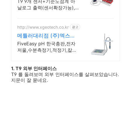
노바
T9 9개 센서+기준노점계 아
날로그 출력(센서확장가능),
Pt100 RTD 프로브
http://www.xgeotech.co.kr
광고
메틀러대리점 (주)엑스지
오텍
FiveEasy pH 한국총판,전자
저울,수분측정기,적정기,칼피
셔,융점측정기 전문
1. T9 외부 인터페이스
T9 를 돌려보며 외부 인터페이스를 살펴보았습니다.
지문이 잘 묻네요.