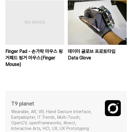
Finger Pad - 손가락 마우스 핑
데이터 글로브 프로토타입
거패드 핑거 마우스(Finger
Data Glove
Mouse)
T9 planet
Wearable, AR, VR, Hand Gesture Interface,
Earlyadopter, IT Trends, Multi-Touch,
OpenCV, openFrameworks, Kinect,
Interactive Arts, HCI, UX, UX Prototyping