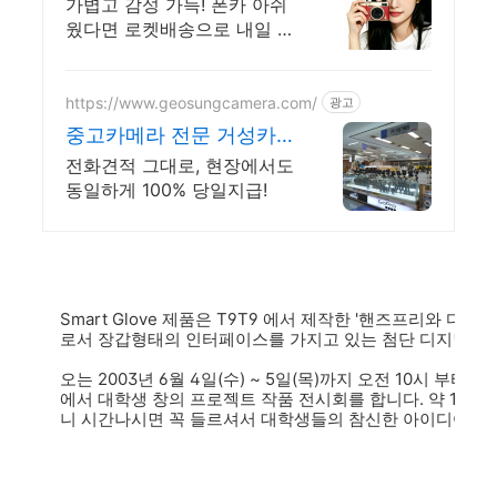
디카 무료배송
가볍고 감성 가득! 폰카 아쉬
웠다면 로켓배송으로 내일 바
로 만나세요. 폰카 아쉬웠다
면 감성 디카로 추억을! 친구
연인과 낭만적인 순간을 기록
https://www.geosungcamera.com/
광고
하세요.
중고카메라 전문 거성카메
라 투명거래 최고가 매입
전화견적 그대로, 현장에서도
보장!
동일하게 100% 당일지급!
Smart Glove 제품은 T9T9 에서 제작한 '핸즈프리와 디
로서 장갑형태의 인터페이스를 가지고 있는 첨단 디지털 장
오는 2003년 6월 4일(수) ~ 5일(목)까지 오전 10시 부터
에서 대학생 창의 프로젝트 작품 전시회를 합니다. 약 10
니 시간나시면 꼭 들르셔서 대학생들의 참신한 아이디어들을