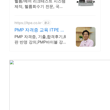
세스 제어 솔루션
헬륨/에어 리크테스트 시스템
제작, 헬륨회수기 전문, 국내
A/S
https://itpe.co.kr
광고
PMP 자격증 교육 ITPE 매
월 강남5일 저자 직강강의
PMP 자격증, 기출,합격후기,8
판 반영 강의,PMP바이블 강
정배저자직강 1타강사