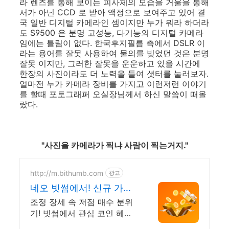
라 렌즈를 통해 보이는 피사체의 모습을 거울을 통해
서가 아닌 CCD 로 받아 액정으로 보여주고 있어 결
국 일반 디지털 카메라인 셈이지만 누가 뭐라 하더라
도 S9500 은 분명 고성능, 다기능의 디지털 카메라
임에는 틀림이 없다. 한국후지필름 측에서 DSLR 이
라는 용어를 잘못 사용하여 물의를 빚었던 것은 분명
잘못 이지만, 그러한 잘못을 운운하고 있을 시간에
한장의 사진이라도 더 노력을 들여 셧터를 눌러보자.
얼마전 누가 카메라 장비를 가지고 이런저런 이야기
를 할때 포토그래퍼 오실장님께서 하신 말씀이 떠올
랐다.
"사진을 카메라가 찍냐 사람이 찍는거지."
http://m.bithumb.com
광고
네오 빗썸에서! 신규 가입
시 5만원 혜택
조정 장세 속 저점 매수 분위
기! 빗썸에서 관심 코인 혜택
받고 첫거래하세요