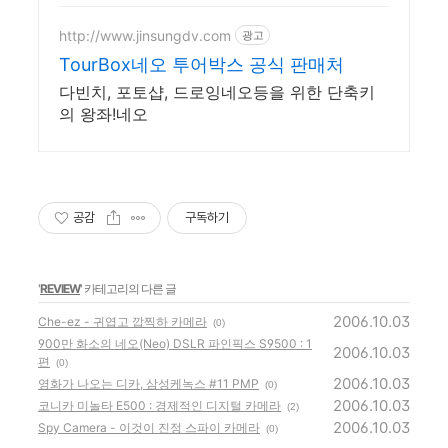
http://www.jinsungdv.com
광고
TourBox네오 투어박스 공식 판매처
다빈치, 포토샵, 드로잉네오등을 위한 단축키
의 왕좌!네오
공감
구독하기
'
REVIEW
' 카테고리의 다른 글
2006.10.03
Che-ez - 귀엽고 깝찍하 카메라
(0)
900만 화소의 네오(Neo) DSLR 파인픽스 S9500 : 1
2006.10.03
편
(0)
2006.10.03
영화가 나오는 디카, 삼성케녹스 #11 PMP
(0)
2006.10.03
코니카 미놀타 E500 : 경제적인 디지털 카메라
(2)
2006.10.03
Spy Camera - 이것이 진정 스파이 카메라
(0)