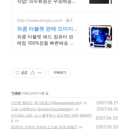
작업! 와우회원은 무료배송으
로 만나보세요.
http://www.omypc.co.kr
광고
와콤 타블렛 판매 오마이
피씨 믿을수 있는 24년차
와콤 타블렛 패드 컴퓨터 판
쇼핑몰
매점 100%정품 빠른배송 무
이자할부 할인 이벤트행사
공감
구독하기
'
THINK
' 카테고리의 다른 글
2007.08.21
간단한 웹하드, 메가업로드(Megaupload.com)
(0)
2007.06.16
구글 다큐멘터리 (Google Documentary)
(2)
터치패드 내장, 소니 블루투스 프리젠터 VGP-BRMP1
2007.06.02
0
(0)
2007.05.30
2020년, 미래의 차세대 신기술 10대 제품군
(4)