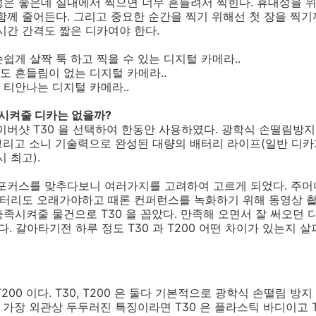
은 좋은데 실내에서 찍으면 너무 흔들려서 찍힌다. 휴대성을 위
함께 줄어든다. 그리고 중요한 순간을 찍기 위해선 첫 장을 찍
시간 간격도 짧은 디카여야 한다.
쉽게 살짝 툭 하고 찍을 수 있는 디지털 카메라..
 흔들림이 없는 디지털 카메라..
 티안나는 디지털 카메라..
족시켜줄 디카는 없을까?
이버샷 T30 을 선택하여 한동안 사용하였다. 광학식 손떨림방지(
 그리고 소니 기술력으로 완성된 대량의 배터리 라이프(일반 디카
시 최고).
포커스를 맞추다보니 여러가지를 고려하여 고르게 되었다. 주머
배터리도 오래가야하고 때론 컨퍼런스를 녹화하기 위해 동영상 촬
족시켜줄 물건으로 T30 을 꼽았다. 만족해 오면서 잘 써오던 
다. 갈아타기전 하루 정도 T30 과 T200 어떤 차이가 있는지 
T200 이다. T30, T200 은 둘다 기본적으로 광학식 손떨림 
. 가장 외관상 두두러진 특징이라면 T30 은 플라스틱 바디이고 