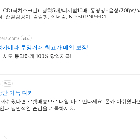
치 LCD(터치스크린), 광학5배/디지털10배, 동영상+음성/30fps/640x
 손떨림방지, 슬림형, 이너줌, NP-BD1/NP-FD1
mera.com/
광고
카메라 투명거래 최고가 매입 보장!
서도 동일하게 100% 당일지급!
m
광고
낭만 가득 디카
카 아쉬웠다면 로켓배송으로 내일 바로 만나세요. 폰카 아쉬웠다
연인과 낭만적인 순간을 기록하세요.