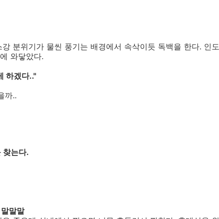
스강 분위기가 물씬 풍기는 배경에서 속삭이듯 독백을 한다. 인
에 와닿았다.
 하겠다.."
까..
 찾는다.
 말말말