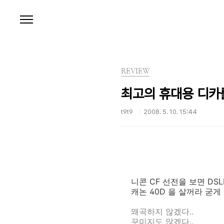
본문 바로가기
REVIEW
최고의 휴대용 디카를 
t9t9
2008. 5. 10. 15:44
니콘 CF 선전을 보면 DS
캐논 40D 을 살꺼라 굳
왜곡하지 않겠다..
꾸미지도 않겠다..