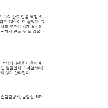
치로 거의 한쪽 면을 액정 화
은 T30 이 더 좋았다. 그
위치할 부분이 검게 표시되
 꽉차게 만들 수 도 있으나
는 액세서리펜을 이용하여
기능인 얼굴인식(스마일셔터)
되지 않아 안타깝다.
사, 손떨림방지, 슬림형, NP-