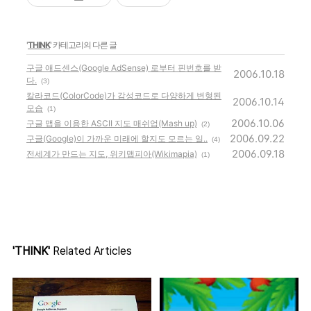
'
THINK
' 카테고리의 다른 글
구글 애드센스(Google AdSense) 로부터 핀번호를 받
2006.10.18
다.
(3)
칼라코드(ColorCode)가 감성코드로 다양하게 변형된
2006.10.14
모습
(1)
2006.10.06
구글 맵을 이용한 ASCII 지도 매쉬업(Mash up)
(2)
2006.09.22
구글(Google)이 가까운 미래에 할지도 모르는 일..
(4)
2006.09.18
전세계가 만드는 지도, 위키맵피아(Wikimapia)
(1)
'THINK'
Related Articles