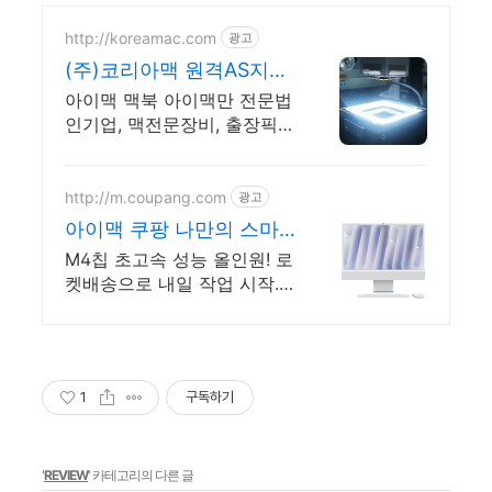
http://koreamac.com
광고
(주)코리아맥 원격AS지원
맥전문엔지니어 실시간상
아이맥 맥북 아이맥만 전문법
담
인기업, 맥전문장비, 출장픽
업, 원격AS 서울, 경기, 인천
일부지역 당일 출장, 픽업전
문엔지니어 대기
http://m.coupang.com
광고
아이맥 쿠팡 나만의 스마
트 워크
M4칩 초고속 성능 올인원! 로
켓배송으로 내일 작업 시작.
4.5K 레티나 선명한 디스플레
이. 발열 소음 없이 쾌적한 환
경.
1
구독하기
'
REVIEW
' 카테고리의 다른 글