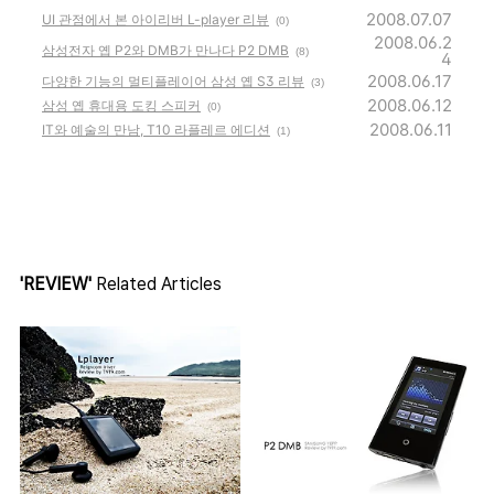
2008.07.07
UI 관점에서 본 아이리버 L-player 리뷰
(0)
2008.06.2
삼성전자 옙 P2와 DMB가 만나다 P2 DMB
(8)
4
2008.06.17
다양한 기능의 멀티플레이어 삼성 옙 S3 리뷰
(3)
2008.06.12
삼성 옙 휴대용 도킹 스피커
(0)
2008.06.11
IT와 예술의 만남, T10 라플레르 에디션
(1)
'REVIEW'
Related Articles