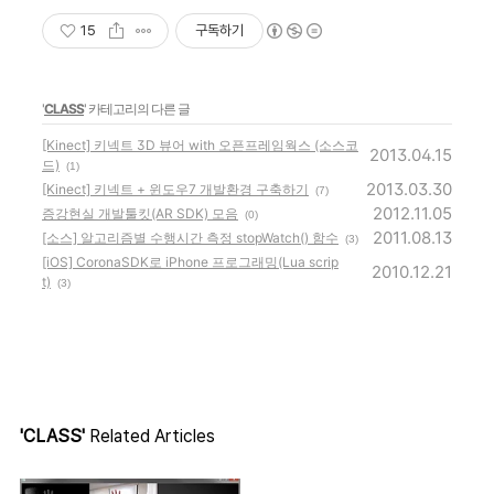
15
구독하기
'
CLASS
' 카테고리의 다른 글
[Kinect] 키넥트 3D 뷰어 with 오픈프레임웍스 (소스코
2013.04.15
드)
(1)
2013.03.30
[Kinect] 키넥트 + 윈도우7 개발환경 구축하기
(7)
2012.11.05
증강현실 개발툴킷(AR SDK) 모음
(0)
2011.08.13
[소스] 알고리즘별 수행시간 측정 stopWatch() 함수
(3)
[iOS] CoronaSDK로 iPhone 프로그래밍(Lua scrip
2010.12.21
t)
(3)
'CLASS'
Related Articles