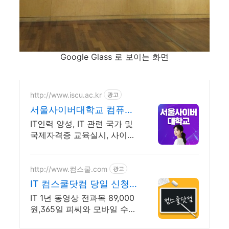
Google Glass 로 보이는 화면
http://www.iscu.ac.kr
광고
서울사이버대학교 컴퓨터
공학과 2026 가을학기 신
IT인력 양성, IT 관련 국가 및
편입생
국제자격증 교육실시, 사이버
대 신입생 수 1위 장학금 지급
1위, 학사 석사 박사 온라인복
수학위까지
http://www.컴스쿨.com
광고
IT 컴스쿨닷컴 당일 신청&
결제시 기프티콘!
IT 1년 동영상 전과목 89,000
원,365일 피씨와 모바일 수강
가능.