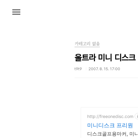
본문 바로가기
카테고리 없음
울트라 미니 디스크 (Ul
t9t9
2007. 8. 15. 17:00
http://freeonedisc.com
미니디스크 프리원
디스크골프용마커, 미