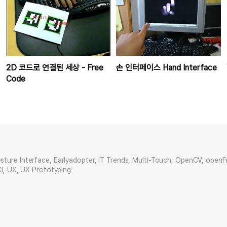
2D 코드로 연결된 세상 - Free
손 인터페이스 Hand Interface
Code
sture Interface, Earlyadopter, IT Trends, Multi-Touch, OpenCV, open
CI, UX, UX Prototyping